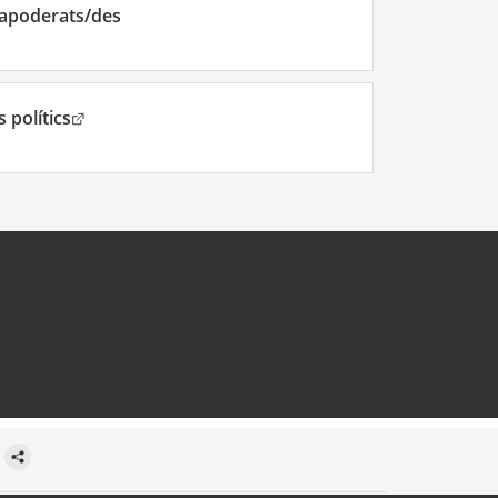
 apoderats/des
. Obre en una nova finestra.
s polítics
 finestra.