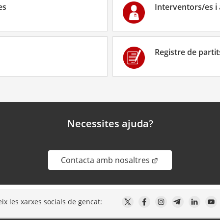
es
Interventors/es i
Registre de partit
Necessites ajuda?
. Obre en una nova
Contacta amb nosaltres
ix les xarxes socials de gencat: