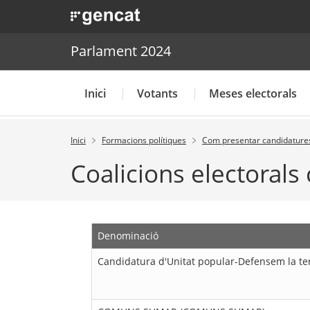
. Obre en una nova finestra.
. Obre en una nova finestra.
|
Parlament 2024
Parlament 2024
Inici
Votants
Meses electorals
Inici
Formacions polítiques
Com presentar candidature
Coalicions electorals
Denominació
Candidatura d'Unitat popular-Defensem la te