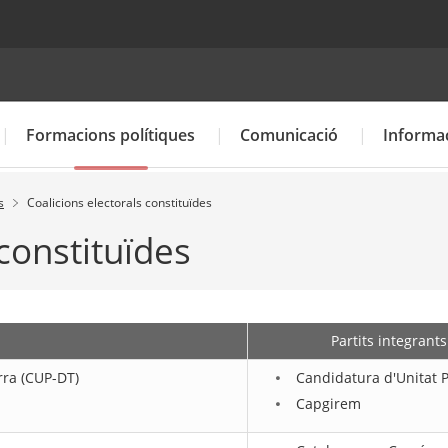
Cercador
Formacions polítiques
Comunicació
Informac
s
Coalicions electorals constituïdes
 constituïdes
Calendari electoral
Resultats de les eleccions anteriors
Partits integrants
rra (CUP-DT)
Candidatura d'Unitat 
Capgirem