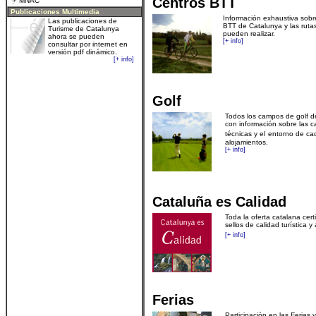
Centros BTT
MNAC
.
Publicaciones Multimedia
Información exhaustiva sobr
Las publicaciones de
BTT de Cataluny
a
y las ruta
Turisme de Catalunya
pueden realizar.
ahora se pueden
[+ info]
consultar por internet en
versión pdf dinámico.
[+ info]
Golf
Todos los campos de golf d
con información sobre las ca
técnicas y el
entorno de ca
alojamientos.
[+ info]
Cataluña es Calidad
Toda la oferta catalana cert
sellos de calidad turística y
[+ info]
Ferias
Participación en las Ferias
y