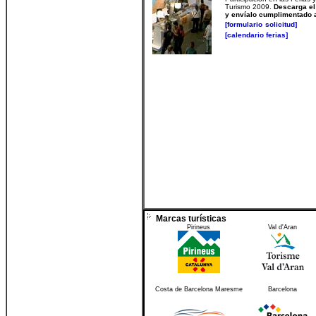
Turism
o
200
9
.
Descarga el
y envíalo cumplimentado
[formulario
solicitud]
[calendario ferias
]
Marcas turísticas
Pirineus
Val d'Aran
Costa de Barcelona Maresme
Barcelona