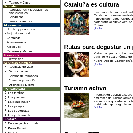
Teatros y Cines
Cataluña es cultura
.
Negocios
Asociaciones y federaciones
Las principales rutas cultura
empresariales
Cataluny
a
, nuestros festiva
Congresos
museus georreferenciados a
Ferias de negocio
cartografia al nuevo web de
.
Alojamiento
Cultural.
[+ info]
Hoteles y pensiones
Alojamiento rural
Cámpings
Apartamentos
Rutas para degustar un 
Albergues
Cadenas y Marcas
Visitar, comprar y probar par
.
Transporte
patrimonio gastronómico de
Terminales
nuevo
web de Gastronomía
.
Servicios turísticos
[+ info]
Agencias de viaje
Otros recursos
Centros de formación
Entes
de promoción
Oficinas de turismo
Turismo activo
Pensado para
Las famílias
Información detallada sobre 
Los jóvenes
empresas de turismo activo 
los servicios que ofrecen y
l
La gente mayor
actividades que organitzan.
Las parejas
[+ info]
Los deportistas
Los profesionales
Enlaces
Catalunya Bus Turístic
Palau Robert