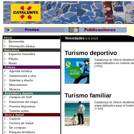
.
Inicio
Novedades
8.8.2026
Bienvenida
Información básica
.
Naturaleza
Turismo deportivo
Espacios naturales
Playas
Catalunya te ofrece destino
especializados en turismo de
Rutas
[+info]
.
Cultura
Agenda turística
Gastronomía y vino
Galerias y diseño
Monumentos
Museos
.
Actividad y deporte
Turismo familiar
Campos de Golf
Estaciones de esquí
Cataluny
a te ofrece destino
especializados para el turismo
Puertos deportivos
[+ info]
Turismo activo
.
Ocio y Salud
Casinos
Centros de Salud
De compras
Parques temáticos