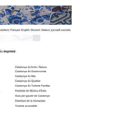
stellano
Français
English
Deutsch
Italiano
русский
svenska
ràs
imprimir
.
Catalunya és Actiu i Natura
Catalunya és Gastronomia
Catalunya és Mar
Catalunya és Qualitat
Catalunya és Turisme Familiar
a
Festivals de Música d'Estiu
Guia per gaudir de Catalunya
Patrimoni de la Humanitat
Turisme accessible