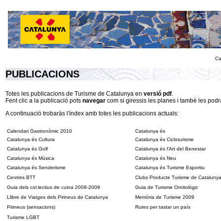
Ca
PUBLICACIONS
Totes les publicacions de Turisme de Catalunya en
versió pdf
.
Fent clic a la publicació pots
navegar
com si giressis les planes i també les pod
A continuació trobaràs l'índex amb totes les publicacions actuals:
Calendari Gastronòmic 2010
Catalunya és
Catalunya és Cultura
Catalunya és Cicloturisme
Catalunya és Golf
Catalunya és l'Art del Benestar
Catalunya és Música
Catalunya és Neu
Catalunya és Senderisme
Catalunya és Turisme Esportiu
Centres BTT
Clubs Producte Turisme de Cataluny
Guia dels col.lectius de cuina 2008-2009
Guia de Turisme Ornitològic
Llibre de Viatges dels Pirineus de Catalunya
Memòria de Turisme 2009
Pirineus (sensacions)
Rutes per tastar un país
Turisme LGBT