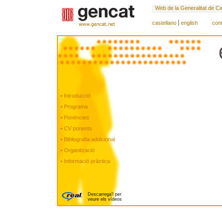
Web de la Generalitat de C
castellano
english
con
• Introducció
• Programa
• Ponències
• CV ponents
• Bibliografia addicional
• Organització
• Informació pràctica
Descarrega'l per
veure els vídeos