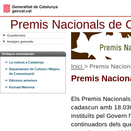
Premis Nacionals de C
Guardonats
Imatges generals
Enllaços recomanats
La cultura a Catalunya
Inici
> Premis Nacion
Departament de Cultura i Mitjans
de Comunicació
Premis Naciona
Edicions anteriors
Kursaal Manresa
Els Premis Nacionals 
cadascun amb 18.030
instituïts pel Govern 
continuadors dels que