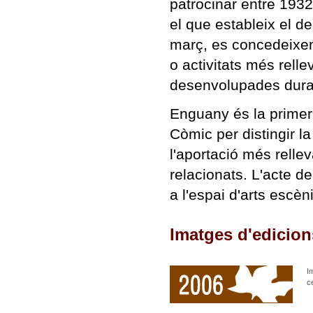
patrocinar entre 193
el que estableix el d
març, es concedeixen
o activitats més rell
desenvolupades durant
Enguany és la primer
Còmic per distingir la
l'aportació més relle
relacionats. L'acte d
a l'espai d'arts escè
Imatges d'edicion
I
ce