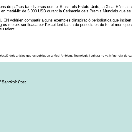
ons de països tan diversos com el Brasil, els Estats Units, la Xina, Rússia 
emi en metàl·lic de 5.000 USD durant la Cerimònia dels Premis Mundials que s
ICN voldrien compartir alguns exemples d'inspiració periodística que inciten a
s mereix ser lloada per l'excel·lent tasca de periodistes de tot el món que 
eu talent.
ecció dels articles que es publiquen a Medi Ambient. Tecnologia i cultura no va influenciar de cap
el Bangkok Post