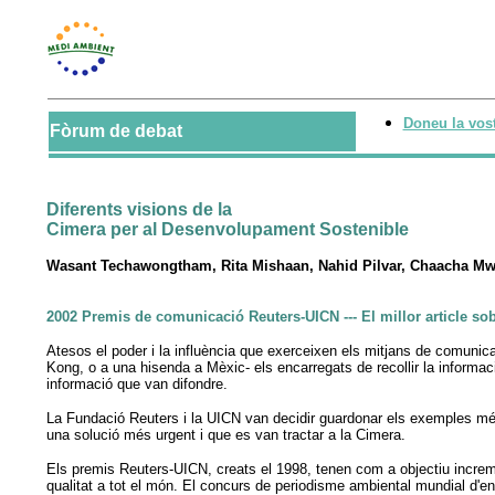
Doneu la vost
Fòrum de debat
Diferents visions de la
Cimera per al Desenvolupament Sostenible
Wasant Techawongtham, Rita Mishaan, Nahid Pilvar, Chaacha Mw
2002 Premis de comunicació Reuters-UICN --- El millor article so
Atesos el poder i la influència que exerceixen els mitjans de comunicac
Kong, o a una hisenda a Mèxic- els encarregats de recollir la informa
informació que van difondre.
La Fundació Reuters i la UICN van decidir guardonar els exemples més
una solució més urgent i que es van tractar a la Cimera.
Els premis Reuters-UICN, creats el 1998, tenen com a objectiu increm
qualitat a tot el món. El concurs de periodisme ambiental mundial d'eng