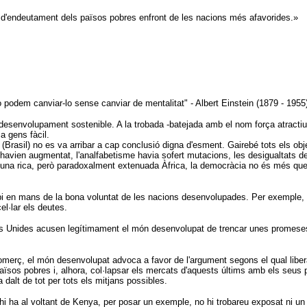
ll d'endeutament dels països pobres enfront de les nacions més afavorides.»
odem canviar-lo sense canviar de mentalitat" - Albert Einstein (1879 - 1955)
esenvolupament sostenible. A la trobada -batejada amb el nom força atractiu 
a gens fàcil.
Brasil) no es va arribar a cap conclusió digna d'esment. Gairebé tots els obje
havien augmentat, l'analfabetisme havia sofert mutacions, les desigualtats de
una rica, però paradoxalment extenuada Àfrica, la democràcia no és més que un 
i en mans de la bona voluntat de les nacions desenvolupades. Per exemple, el 
l·lar els deutes.
s Unides acusen legítimament el món desenvolupat de trencar unes promeses 
merç, el món desenvolupat advoca a favor de l'argument segons el qual liberalit
ïsos pobres i, alhora, col·lapsar els mercats d'aquests últims amb els seus 
 dalt de tot per tots els mitjans possibles.
 ha al voltant de Kenya, per posar un exemple, no hi trobareu exposat ni un s