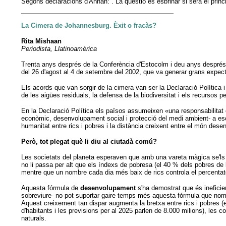
Segons declaracions d'Annan: . La qüestió és esbrinar si serà el princip
La Cimera de Johannesburg. Èxit o fracàs?
Rita Mishaan
Periodista, Llatinoamèrica
Trenta anys després de la Conferència d'Estocolm i deu anys després d
del 26 d'agost al 4 de setembre del 2002, que va generar grans expec
Els acords que van sorgir de la cimera van ser la Declaració Política
de les aigües residuals, la defensa de la biodiversitat i els recursos
En la Declaració Política els països assumeixen «una responsabilitat c
econòmic, desenvolupament social i protecció del medi ambient- a escal
humanitat entre rics i pobres i la distància creixent entre el món dese
Però, tot plegat què li diu al ciutadà comú?
Les societats del planeta esperaven que amb una vareta màgica se'ls
no li passa per alt que els índexs de pobresa (el 40 % dels pobres 
mentre que un nombre cada dia més baix de rics controla el percentat
Aquesta fórmula de
desenvolupament
s'ha demostrat que és ineficien
sobreviure- no pot suportar gaire temps més aquesta fórmula que nomé
Aquest creixement tan dispar augmenta la bretxa entre rics i pobres (en
d'habitants i les previsions per al 2025 parlen de 8.000 milions), le
naturals.