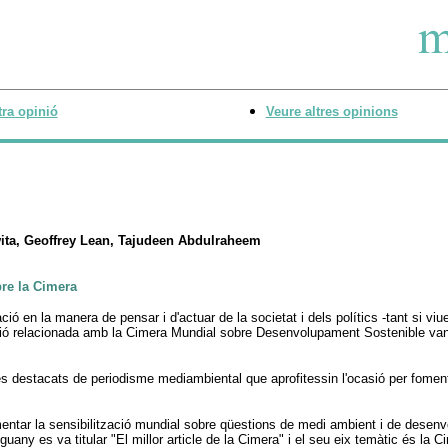
ra opinió
Veure altres opinions
ita, Geoffrey Lean, Tajudeen Abdulraheem
bre la Cimera
ió en la manera de pensar i d'actuar de la societat i dels polítics -tant si v
ció relacionada amb la Cimera Mundial sobre Desenvolupament Sostenible van as
 destacats de periodisme mediambiental que aprofitessin l'ocasió per fomenta
entar la sensibilització mundial sobre qüestions de medi ambient i de desen
uany es va titular "El millor article de la Cimera" i el seu eix temàtic és la