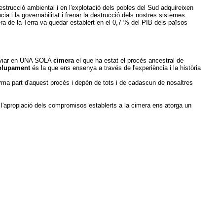
estrucció ambiental i en l'explotació dels pobles del Sud adquireixen
 i la governabilitat i frenar la destrucció dels nostres sistemes.
a de la Terra va quedar establert en el 0,7 % del PIB dels països
anviar en UNA SOLA
cimera
el que ha estat el procés ancestral de
olupament
és la que ens ensenya a través de l'experiència i la història
forma part d'aquest procés i depèn de tots i de cadascun de nosaltres
 l'apropiació dels compromisos establerts a la cimera ens atorga un