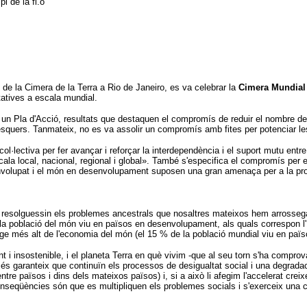
i de la fi.o
e la Cimera de la Terra a Rio de Janeiro, es va celebrar la
Cimera Mundial
tatives a escala mundial.
 i un Pla d'Acció, resultats que destaquen el compromís de reduir el nombre d
 pesquers. Tanmateix, no es va assolir un compromís amb fites per potenciar l
ol·lectiva per fer avançar i reforçar la interdependència i el suport mutu en
a local, nacional, regional i global». També s'especifica el compromís per er
nvolupat i el món en desenvolupament suposen una gran amenaça per a la prosper
 resolguessin els problemes ancestrals que nosaltres mateixos hem arrosseg
de la població del món viu en països en desenvolupament, als quals correspo
ge més alt de l'economia del món (el 15 % de la població mundial viu en païs
t i insostenible, i el planeta Terra en què vivim -que al seu torn s'ha compr
s garanteix que continuïn els processos de desigualtat social i una degradac
tre països i dins dels mateixos països) i, si a això li afegim l'accelerat crei
s conseqüències són que es multipliquen els problemes socials i s'exerceix un