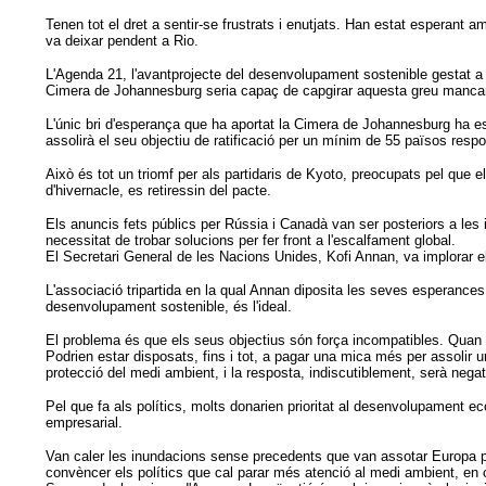
Tenen tot el dret a sentir-se frustrats i enutjats. Han estat esperant
va deixar pendent a Rio.
L'Agenda 21, l'avantprojecte del desenvolupament sostenible gestat a R
Cimera de Johannesburg seria capaç de capgirar aquesta greu mancança
L'únic bri d'esperança que ha aportat la Cimera de Johannesburg ha esta
assolirà el seu objectiu de ratificació per un mínim de 55 països resp
Això és tot un triomf per als partidaris de Kyoto, preocupats pel que
d'hivernacle, es retiressin del pacte.
Els anuncis fets públics per Rússia i Canadà van ser posteriors a les 
necessitat de trobar solucions per fer front a l'escalfament global.
El Secretari General de les Nacions Unides, Kofi Annan, va implorar el
L'associació tripartida en la qual Annan diposita les seves esperances
desenvolupament sostenible, és l'ideal.
El problema és que els seus objectius són força incompatibles. Quan l
Podrien estar disposats, fins i tot, a pagar una mica més per assoli
protecció del medi ambient, i la resposta, indiscutiblement, serà negat
Pel que fa als polítics, molts donarien prioritat al desenvolupament e
empresarial.
Van caler les inundacions sense precedents que van assotar Europa per
convèncer els polítics que cal parar més atenció al medi ambient, en 