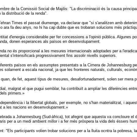
e de la Comissió Social de Majilis: "La discriminació és la causa principal de
la distribució de la renda".
 Tehran Times el passat diumenge, va declarar que "si s'analitzen amb deteni
Rio ara fa deu anys, no hi ha cap dubte que es trobaran solucions més pràctiq
itat d'energia considerable per fer concessions a l'opinió pública. Algunes po
aganda, donen esperances als països en desenvolupament.
nda no és proporcional a les mesures internacionals adoptades per a l'eradicac
tal s'intensificarà progressivament fins assolir nivells superiors.
iferents països en els assumptes presentats a la Cimera de Johannesburg per 
solament a escala nacional, ja que les fronteres naturals, culturals, econòmiq
s quan, de fet, aquest tipus de mesures, desafortunadament, solen ser mera 
undial, malgrat el que pugui semblar, ha contribuït a ampliar les diferències e
dels primers.»
dependència i la llibertat globals, per exemple, no s'han materialitzat, i aquest
tat a les nacions en desenvolupament.»
elebrada a Johannesburg (Sud-àfrica), tot afegint que aquesta va concloure el 
aris per a un medi ambient millor i a fer més pròspera la vida dels éssers hum
 "Els participants volien trobar solucions per a la lluita ocntra la pobresa, l