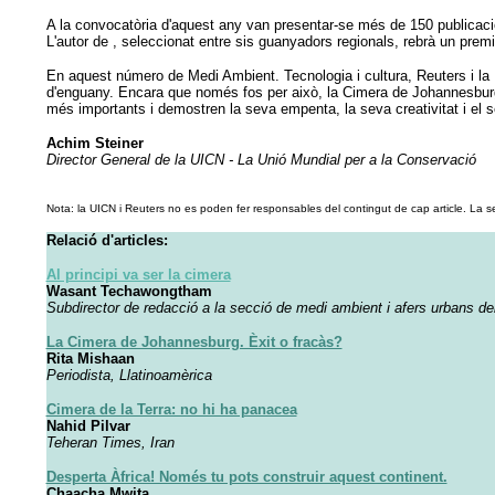
A la convocatòria d'aquest any van presentar-se més de 150 publicaci
L'autor de , seleccionat entre sis guanyadors regionals, rebrà un pr
En aquest número de Medi Ambient. Tecnologia i cultura, Reuters i la U
d'enguany. Encara que només fos per això, la Cimera de Johannesburg e
més importants i demostren la seva empenta, la seva creativitat i el s
Achim Steiner
Director General de la UICN - La Unió Mundial per a la Conservació
Nota: la UICN i Reuters no es poden fer responsables del contingut de cap article. La sel
Relació d'articles:
Al principi va ser la cimera
Wasant Techawongtham
Subdirector de redacció a la secció de medi ambient i afers urbans d
La Cimera de Johannesburg. Èxit o fracàs?
Rita Mishaan
Periodista, Llatinoamèrica
Cimera de la Terra: no hi ha panacea
Nahid Pilvar
Teheran Times, Iran
Desperta Àfrica! Només tu pots construir aquest continent.
Chaacha Mwita