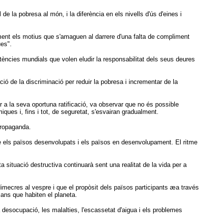
 la pobresa al món, i la diferència en els nivells d'ús d'eines i
ment els motius que s'amaguen al darrere d'una falta de compliment
ues".
tències mundials que volen eludir la responsabilitat dels seus deures
ió de la discriminació per reduir la pobresa i incrementar de la
a la seva oportuna ratificació, va observar que no és possible
ues i, fins i tot, de seguretat, s'esvairan gradualment.
propaganda.
ntre els països desenvolupats i els països en desenvolupament. El ritme
a situació destructiva continuarà sent una realitat de la vida per a
dimecres al vespre i que el propòsit dels països participants æa través
ans que habiten el planeta.
a desocupació, les malalties, l'escassetat d'aigua i els problemes