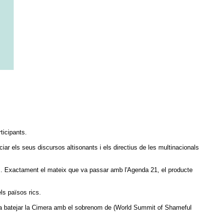
ticipants.
ar els seus discursos altisonants i els directius de les multinacionals
 en . Exactament el mateix que va passar amb l'Agenda 21, el producte
ls països rics.
a va batejar la Cimera amb el sobrenom de (World Summit of Shameful