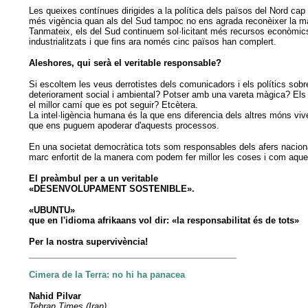
Les queixes contínues dirigides a la política dels països del Nord cap 
més vigència quan als del Sud tampoc no ens agrada reconèixer la manc
Tanmateix, els del Sud continuem sol·licitant més recursos econòmics 
industrialitzats i que fins ara només cinc països han complert.
Aleshores, qui serà el veritable responsable?
Si escoltem les veus derrotistes dels comunicadors i els polítics sobr
deteriorament social i ambiental? Potser amb una vareta màgica? Els c
el millor camí que es pot seguir? Etcètera.
La intel·ligència humana és la que ens diferencia dels altres móns viv
que ens puguem apoderar d'aquests processos.
En una societat democràtica tots som responsables dels afers nacional
marc enfortit de la manera com podem fer millor les coses i com aqu
El preàmbul per a un veritable
«DESENVOLUPAMENT SOSTENIBLE».
«UBUNTU»
que en l'idioma afrikaans vol dir: «la responsabilitat és de tots»
Per la nostra supervivència!
Cimera de la Terra: no hi ha panacea
Nahid Pilvar
Tehran Times (Iran)