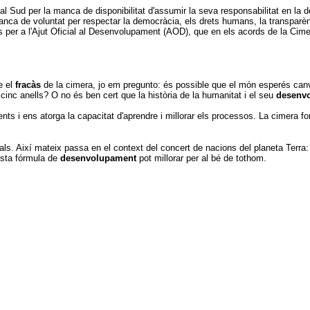
al Sud per la manca de disponibilitat d'assumir la seva responsabilitat en la d
a de voluntat per respectar la democràcia, els drets humans, la transparència
per a l'Ajut Oficial al Desenvolupament (AOD), que en els acords de la Cimer
e el
fracàs
de la cimera, jo em pregunto: és possible que el món esperés c
inc anells? O no és ben cert que la història de la humanitat i el seu
desenv
ents i ens atorga la capacitat d'aprendre i millorar els processos. La cimera 
s. Així mateix passa en el context del concert de nacions del planeta Terra:
esta fórmula de
desenvolupament
pot millorar per al bé de tothom.