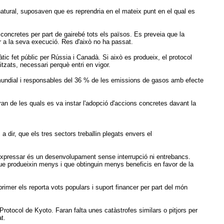
natural, suposaven que es reprendria en el mateix punt en el qual es
 concretes per part de gairebé tots els països. Es preveia que la
 a la seva execució. Res d'això no ha passat.
tic fet públic per Rússia i Canadà. Si això es produeix, el protocol
tzats, necessari perquè entri en vigor.
ó mundial i responsables del 36 % de les emissions de gasos amb efecte
an de les quals es va instar l'adopció d'accions concretes davant la
dir, que els tres sectors treballin plegats envers el
l expressar és un desenvolupament sense interrupció ni entrebancs.
ue produeixin menys i que obtinguin menys beneficis en favor de la
imer els reporta vots populars i suport financer per part del món
otocol de Kyoto. Faran falta unes catàstrofes similars o pitjors per
t.