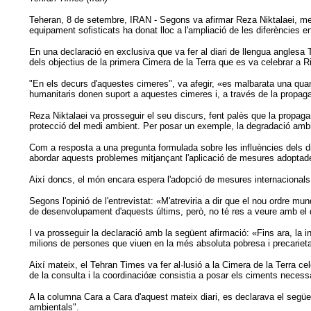
Teheran, 8 de setembre, IRAN - Segons va afirmar Reza Niktalaei, membr
equipament sofisticats ha donat lloc a l'ampliació de les diferències en 
En una declaració en exclusiva que va fer al diari de llengua anglesa
dels objectius de la primera Cimera de la Terra que es va celebrar a 
"En els decurs d'aquestes cimeres", va afegir, «es malbarata una quant
humanitaris donen suport a aquestes cimeres i, a través de la prop
Reza Niktalaei va prosseguir el seu discurs, fent palès que la propaga
protecció del medi ambient. Per posar un exemple, la degradació ambien
Com a resposta a una pregunta formulada sobre les influències dels d
abordar aquests problemes mitjançant l'aplicació de mesures adoptades 
Així doncs, el món encara espera l'adopció de mesures internacional
Segons l'opinió de l'entrevistat: «M'atreviria a dir que el nou ordre m
de desenvolupament d'aquests últims, però, no té res a veure amb el 
I va prosseguir la declaració amb la següent afirmació: «Fins ara, la in
milions de persones que viuen en la més absoluta pobresa i precarie
Així mateix, el Tehran Times va fer al·lusió a la Cimera de la Terra c
de la consulta i la coordinacióæ consistia a posar els ciments necess
A la columna Cara a Cara d'aquest mateix diari, es declarava el següent:
ambientals".