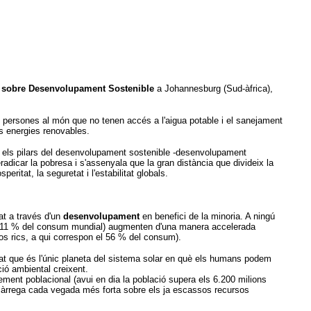
 sobre Desenvolupament Sostenible
a Johannesburg (Sud-àfrica),
e persones al món que no tenen accés a l'aigua potable i el sanejament
es energies renovables.
tre els pilars del desenvolupament sostenible -desenvolupament
adicar la pobresa i s'assenyala que la gran distància que divideix la
itat, la seguretat i l'estabilitat globals.
at a través d'un
desenvolupament
en benefici de la minoria. A ningú
n l'11 % del consum mundial) augmenten d'una manera accelerada
os rics, a qui correspon el 56 % del consum).
ovat que és l'únic planeta del sistema solar en què els humans podem
ió ambiental creixent.
xement poblacional (avui en dia la població supera els 6.200 milions
a càrrega cada vegada més forta sobre els ja escassos recursos