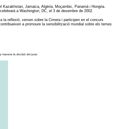
i el Kazakhstan, Jamaica, Algèria, Moçambic, Panamà i Hongria.
e celebrarà a Washington, DC, el 3 de desembre de 2002.
 la reflexió, versen sobre la Cimera i participen en el concurs
contribueixen a promoure la sensibilització mundial sobre els temes
 manera la decisió del jurat.