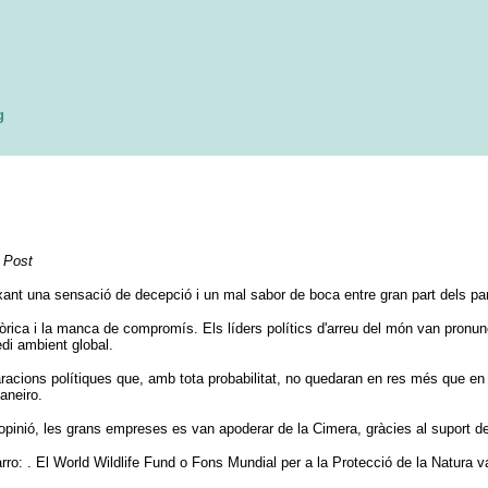
g
 Post
ant una sensació de decepció i un mal sabor de boca entre gran part dels par
rica i la manca de compromís. Els líders polítics d'arreu del món van pronunci
edi ambient global.
eclaracions polítiques que, amb tota probabilitat, no quedaran en res més que
aneiro.
pinió, les grans empreses es van apoderar de la Cimera, gràcies al suport de
arro: . El World Wildlife Fund o Fons Mundial per a la Protecció de la Natur