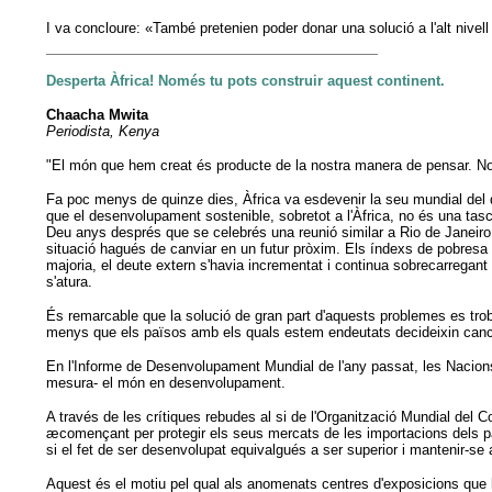
I va concloure: «També pretenien poder donar una solució a l'alt nive
Desperta Àfrica! Només tu pots construir aquest continent.
Chaacha Mwita
Periodista, Kenya
"El món que hem creat és producte de la nostra manera de pensar. No p
Fa poc menys de quinze dies, Àfrica va esdevenir la seu mundial del d
que el desenvolupament sostenible, sobretot a l'Àfrica, no és una tasc
Deu anys després que se celebrés una reunió similar a Rio de Janeiro (
situació hagués de canviar en un futur pròxim. Els índexs de pobresa 
majoria, el deute extern s'havia incrementat i continua sobrecarregant 
s'atura.
És remarcable que la solució de gran part d'aquests problemes es trob
menys que els països amb els quals estem endeutats decideixin cance
En l'Informe de Desenvolupament Mundial de l'any passat, les Nacion
mesura- el món en desenvolupament.
A través de les crítiques rebudes al si de l'Organització Mundial del Co
æcomençant per protegir els seus mercats de les importacions dels pa
si el fet de ser desenvolupat equivalgués a ser superior i mantenir-se a
Aquest és el motiu pel qual als anomenats centres d'exposicions que hi