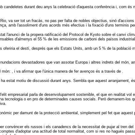
 amb candeletes durant deu anys la celebració d'aquesta conferència i, com és 
io, va ser tot un fracàs, no pas per falta de nobles objectius, sinó d'accions
, amb l'assoliment d'uns acords més efectius i la fixació d'uns terminis per
t l'anunci de la propera ratificació del Protocol de Kyoto sobre el canvi climà
onsables d'almenys el 55 % de les emissions de carboni dels països industriali
 els oferiria el destí, després que els Estats Units, amb un 5 % de la poblaci
inundacions devastadores que van assotar Europa i altres indrets del món, arr
 món: , i va afirmar que l'única manera de fer avenços és a través de .
 ha estat motiu de discussió durant anys. Sembla que aquest arranjament, és a 
'elit empresarial parla de desenvolupament sostenible, el que en realitat vo
r una tecnologia o en pro de determinades causes socials. Però demanem-los q
iva.
conòmic per damunt de la protecció ambiental, simplement pel fet que aquest pr
 convèncer els russos i els canadencs de la necessitat de pujar al tren del Pr
comptes d'adoptar una actitud de total normalitat, com si res no hagués passa