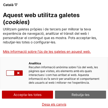
Català ▽
Sortir ràpid
×
Aquest web utilitza galetes
Per poder navegar amb més tranquil·litat pels continguts d'aquesta
(
cookies
)
web, tingues en compte el següent:
Utilitzem galetes pròpies i de tercers per millorar la teva
Sortir ràpid
experiència de navegació, analitzar el trànsit del web i
personalitzar el contingut que es mostra. Pots acceptar-les,
1. Disposes del botó
Surt ràpid
per sortir immediatament.
rebutjar-les totes o configurar-les.
Més informació sobre l'ús de les galetes en aquest web.
2. Quan obris un PDF,
simplement visualitza'l
, sense desar-lo
Analítica
Recullen informació anònima sobre l'ús del web, les
pàgines que visites, els elements amb els quals
3. Assegura't
d'esborrar el teu historial de navegació
abans de
interactues i com has arribat al web. Aquesta
sortir.
informació es fa servir per analitzar el comportament
dels usuaris al web i millorar-ne l'experiència.
4. Fes servir la
navegació privada o d'incògnit
.
Accepta-les totes
Rebutja-les
D'acord
Desa els canvis
Saltar al contingut principal